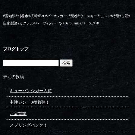
#愛知県#刈谷市#桜町#Bar #バー#シガー
#葉巻#ウイスキー#モルト#特級#古酒#
自家製酒#カクテル#ハーブ#フルーツ#BarSuzuki#バースズキ
ブログトップ
最近の投稿
キューバンシガー入荷
中津ジン 3種着弾！
お盆営業
スプリングバンク！