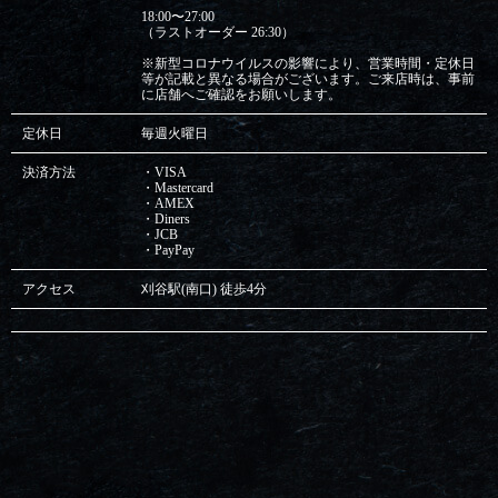
18:00〜27:00
（ラストオーダー 26:30）
※新型コロナウイルスの影響により、営業時間・定休日
等が記載と異なる場合がございます。ご来店時は、事前
に店舗へご確認をお願いします。
定休日
毎週火曜日
決済方法
・VISA
・Mastercard
・AMEX
・Diners
・JCB
・PayPay
アクセス
刈谷駅(南口) 徒歩4分