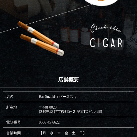
店舗概要
店名
Bar Suzuki（バースズキ）
所在地
〒448-0028
愛知県刈谷市桜町5−２ 第2ITOビル 2階
電話番号
0566-45-6622
営業時間
【月・水・木・金・土・日】