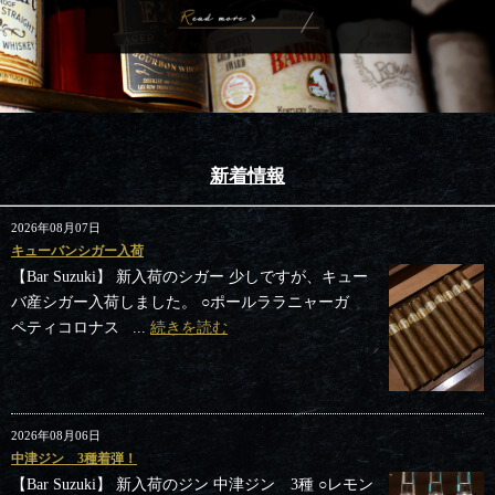
新着情報
2026年08月07日
キューバンシガー入荷
【Bar Suzuki】 新入荷のシガー 少しですが、キュー
バ産シガー入荷しました。 ○ポールララニャーガ
ペティコロナス ...
続きを読む
2026年08月06日
中津ジン 3種着弾！
【Bar Suzuki】 新入荷のジン 中津ジン 3種 ○レモン