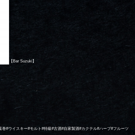
【Bar Suzuki】
葉巻
#
ウイスキー
#
モルト
#
特級
#
古酒
#
自家製酒
#
カクテル
#
ハーブ
#
フルーツ