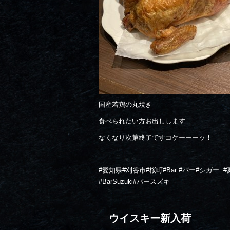
国産若鶏の丸焼き
食べられたい方お出しします
なくなり次第終了ですコケーーーッ！
#
愛知県
#
刈谷市
#
桜町
#Bar #
バー
#
シガー
#
#BarSuzuki#
バースズキ
ウイスキー新入荷