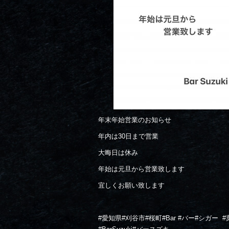
年末年始営業のお知らせ
年内は30日まで営業
大晦日は休み
年始は元旦から営業致します
宜しくお願い致します
#
愛知県
#
刈谷市
#
桜町
#Bar #
バー
#
シガー
#