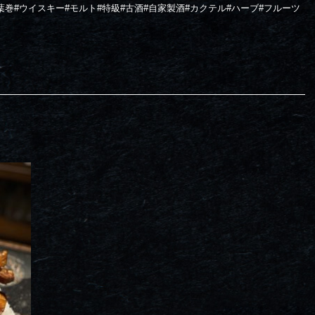
葉巻
#
ウイスキー
#
モルト
#
特級
#
古酒
#
自家製酒
#
カクテル
#
ハーブ
#
フルーツ