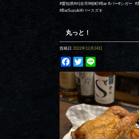
#
愛知県
#
刈谷市
#
桜町
#Bar #
バー
#
シガー
#
#BarSuzuki#
バースズキ
丸っと！
投稿日
2022年12月24日
Facebook
Twitter
Line