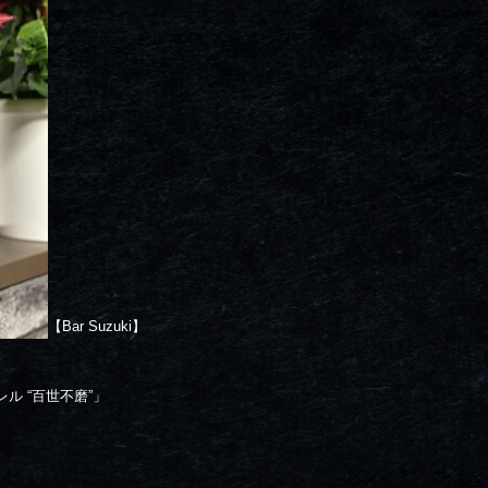
【Bar Suzuki】
レル “百世不磨”」