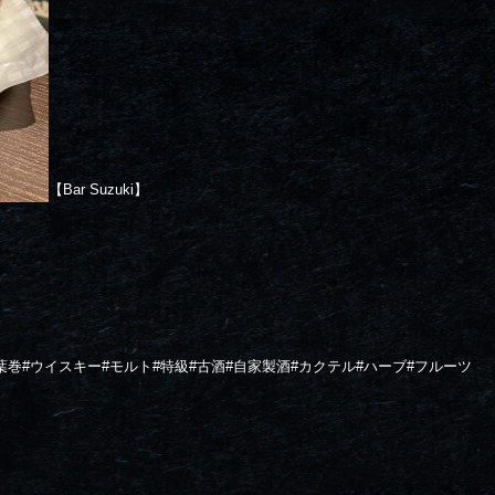
【Bar Suzuki】
葉巻
#
ウイスキー
#
モルト
#
特級
#
古酒
#
自家製酒
#
カクテル
#
ハーブ
#
フルーツ