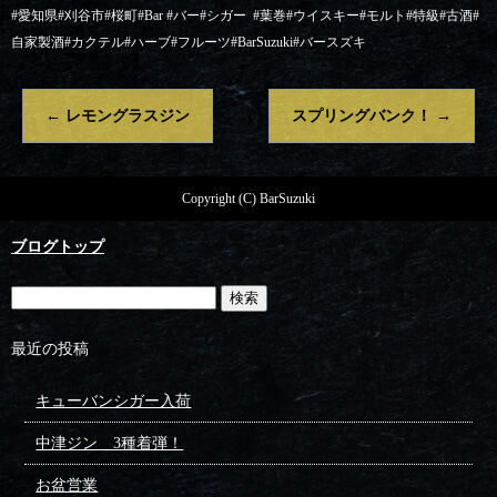
#愛知県#刈谷市#桜町#Bar #バー#シガー
#葉巻#ウイスキー#モルト#特級#古酒#
自家製酒#カクテル#ハーブ#フルーツ#BarSuzuki#バースズキ
←
レモングラスジン
スプリングバンク！
→
Copyright (C) BarSuzuki
ブログトップ
最近の投稿
キューバンシガー入荷
中津ジン 3種着弾！
お盆営業