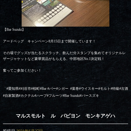
【Bar Suzuki】
アードベッグ キャンペーン8月15日まで開催しています！
その場でグッズが当たるスクラッチ、飲んだ分スタンプを集めてオリジナルレ
ザージャケットなど豪華賞品がもらえる、中部地区No.1決定戦！
奮ってご参加ください！
#
愛知県
#
刈谷市
#
桜町
#Bar #
バー
#
シガー
#
葉巻
#
ウイスキー
#
モルト
#
特級
#
古酒
#
自家製酒
#
カクテル
#
ハーブ
#
フルーツ
#Bar Suzuki#
バースズキ
マルスモルト ル パピヨン モンキアゲハ