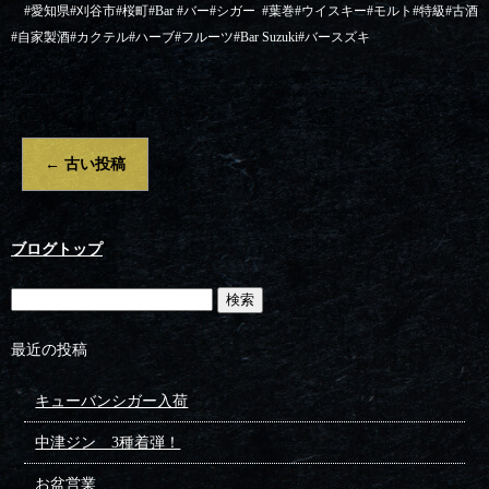
#
愛知県
#
刈谷市
#
桜町
#Bar #
バー
#
シガー
#
葉巻
#
ウイスキー
#
モルト
#
特級
#
古酒
#
自家製酒
#
カクテル
#
ハーブ
#
フルーツ
#Bar Suzuki#
バースズキ
←
古い投稿
ブログトップ
最近の投稿
キューバンシガー入荷
中津ジン 3種着弾！
お盆営業