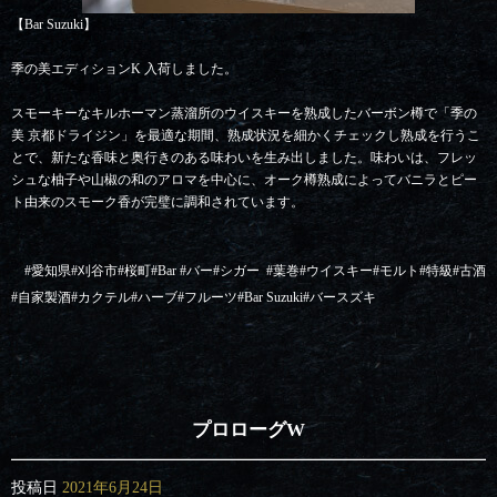
【Bar Suzuki】
季の美エディションK 入荷しました。
スモーキーなキルホーマン蒸溜所のウイスキーを熟成したバーボン樽で「季の
美 京都ドライジン」を最適な期間、熟成状況を細かくチェックし熟成を行うこ
とで、新たな香味と奥行きのある味わいを生み出しました。味わいは、フレッ
シュな柚子や山椒の和のアロマを中心に、オーク樽熟成によってバニラとピー
ト由来のスモーク香が完璧に調和されています。
#
愛知県
#
刈谷市
#
桜町
#Bar #
バー
#
シガー
#
葉巻
#
ウイスキー
#
モルト
#
特級
#
古酒
#
自家製酒
#
カクテル
#
ハーブ
#
フルーツ
#Bar Suzuki#
バースズキ
プロローグW
投稿日
2021年6月24日