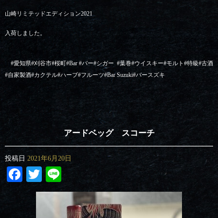
山崎リミテッドエディション2021
入荷しました。
#
愛知県
#
刈谷市
#
桜町
#Bar #
バー
#
シガー
#
葉巻
#
ウイスキー
#
モルト
#
特級
#
古酒
#
自家製酒
#
カクテル
#
ハーブ
#
フルーツ
#Bar Suzuki#
バースズキ
アードベッグ スコーチ
投稿日
2021年6月20日
Facebook
Twitter
Line