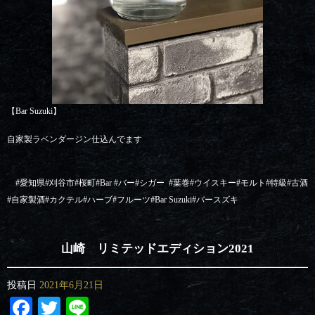
【Bar Suzuki】
自家製ラベンダージン仕込んでます
#
愛知県
#
刈谷市
#
桜町
#Bar #
バー
#
シガー
#
葉巻
#
ウイスキー
#
モルト
#
特級
#
古酒
#
自家製酒
#
カクテル
#
ハーブ
#
フルーツ
#Bar Suzuki#
バースズキ
山崎 リミテッドエディション2021
投稿日
2021年6月21日
Facebook
Twitter
Line