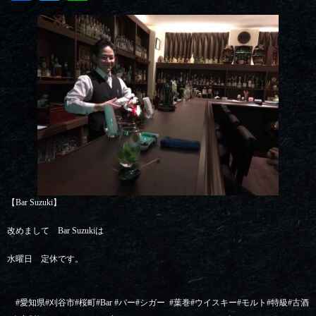
【Bar Suzuki】
改めまして Bar Suzukiは
水曜日 定休です。
#
愛知県
#
刈谷市
#
桜町
#Bar #
バー
#
シガー
#
葉巻
#
ウイスキー
#
モルト
#
特級
#
古酒