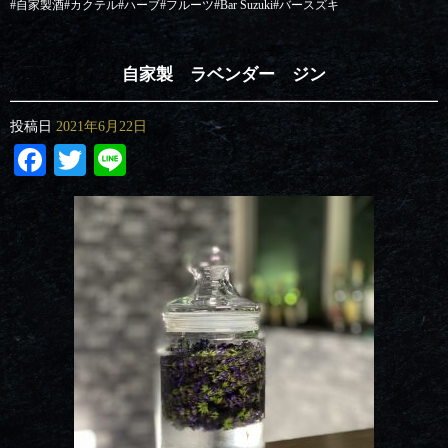
#
自家製酒
#
カクテル
#
ハーブ
#
フルーツ
#Bar Suzuki#
バースズキ
自家製 ラベンダー ジン
投稿日
2021年6月22日
Facebook
Twitter
Line