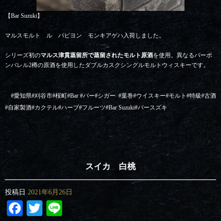
【Bar Suzuki】
マルスモルト ル パピヨン モンキアゲハ入荷しました。
シリーズ初の
マルス津貫蒸留所で蒸留されたモルト原酒
を使用。異なるバーボ
ンバレル2樽の原酒を使用したダブルカスクシングルモルトウィスキーです。
#
愛知県
#
刈谷市
#
桜町
#Bar #
バー
#
シガー
#
葉巻
#
ウイスキー
#
モルト
#
特級
#
古酒
#
自家製酒
#
カクテル
#
ハーブ
#
フルーツ
#Bar Suzuki#
バースズキ
スイカ 白桃
投稿日
2021年6月26日
Facebook
Twitter
Line