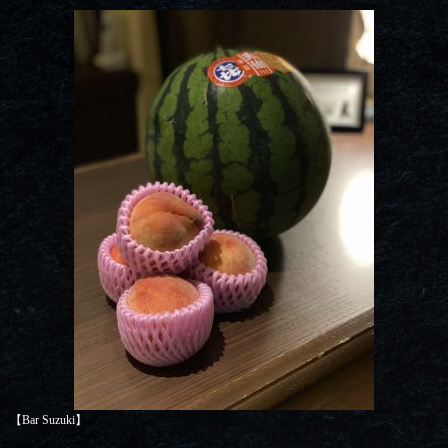
【Bar Suzuki】