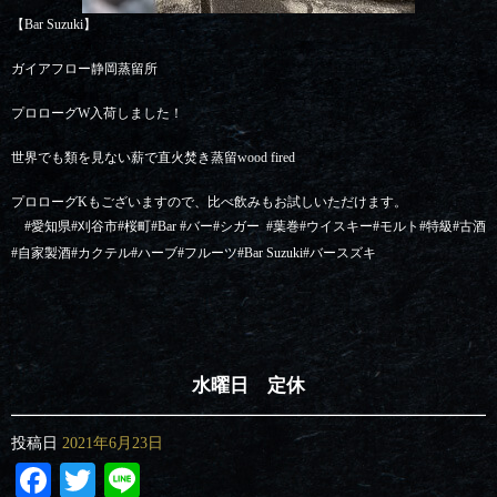
【Bar Suzuki】
ガイアフロー静岡蒸留所
プロローグW入荷しました！
世界でも類を見ない薪で直火焚き蒸留wood fired
プロローグKもございますので、比べ飲みもお試しいただけます。
#
愛知県
#
刈谷市
#
桜町
#Bar #
バー
#
シガー
#
葉巻
#
ウイスキー
#
モルト
#
特級
#
古酒
#
自家製酒
#
カクテル
#
ハーブ
#
フルーツ
#Bar Suzuki#
バースズキ
水曜日 定休
投稿日
2021年6月23日
Facebook
Twitter
Line