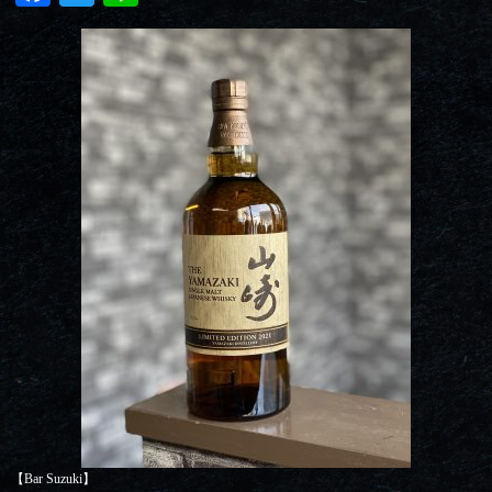
【Bar Suzuki】