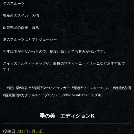
旬のフルーツ
豊橋産のスイカ 天伯
山梨県産の白桃 白凰
夏のフルーツはとてもジューシー
今年は雨が少なかったので、糖度が高くとても甘みが強いです。
スイカのソルティードッグや、白桃のマティーニ・ベリーニなどおすすめで
す！
#
愛知県
#
刈谷市
#
桜町
#Bar #
バー
#
シガー
#
葉巻
#
ウイスキー
#
モルト
#
特級
#
古酒
#
自家製酒
#
カクテル
#
ハーブ
#
フルーツ
#Bar Suzuki#
バースズキ
季の美 エディションK
投稿日
2021年6月25日