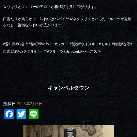
香りは桃とマンゴーのアロマが柑橘類と共に広がります。
口当たりが柔らかで、味わいはパパイヤやネクタリンといったフルーツが重層
をなし、複雑な味わいが広がります。
#愛知県#刈谷市#桜町#Bar #バー#シガー
#葉巻#ウイスキー#モルト#特級#古酒#
自家製酒#カクテル#ハーブ#フルーツ#BarSuzuki#バースズキ
キャンベルタウン
投稿日
2025年2月6日
Facebook
Twitter
Line