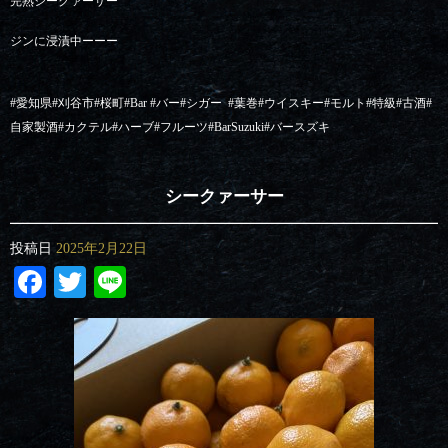
完熟シークァーサー
ジンに浸漬中ーーー
#愛知県#刈谷市#桜町#Bar #バー#シガー
#葉巻#ウイスキー#モルト#特級#古酒#
自家製酒#カクテル#ハーブ#フルーツ#BarSuzuki#バースズキ
シークァーサー
投稿日
2025年2月22日
Facebook
Twitter
Line