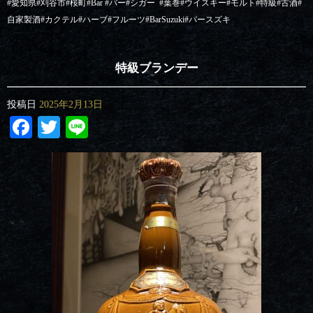
#愛知県#刈谷市#桜町#Bar #バー#シガー
#葉巻#ウイスキー#モルト#特級#古酒#
自家製酒#カクテル#ハーブ#フルーツ#BarSuzuki#バースズキ
特級ブランデー
投稿日
2025年2月13日
Facebook
Twitter
Line