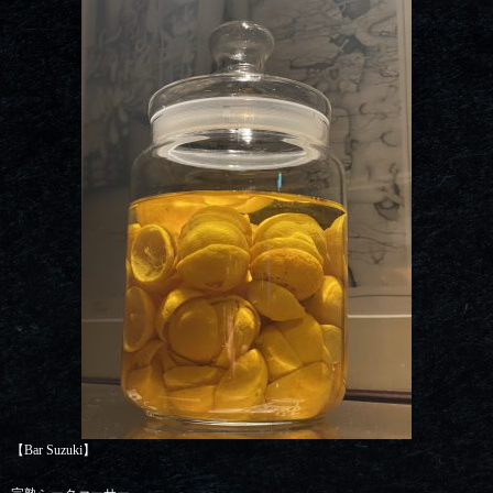
【Bar Suzuki】