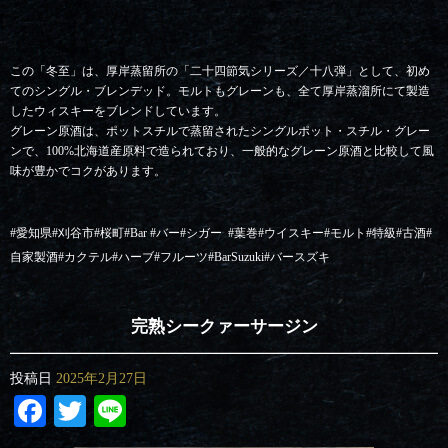
この「冬至」は、厚岸蒸留所の「二十四節気シリーズ／十八弾」として、初め
てのシングル・ブレンデッド。モルトもグレーンも、全て厚岸蒸溜所にて製造
したウィスキーをブレンドしています。
グレーン原酒は、ポットスチルで蒸留されたシングルポット・スチル・グレー
ンで、100%北海道産原料で造られており、一般的なグレーン原酒と比較して風
味が豊かでコクがあります。
#愛知県#刈谷市#桜町#Bar #バー#シガー
#葉巻#ウイスキー#モルト#特級#古酒#
自家製酒#カクテル#ハーブ#フルーツ#BarSuzuki#バースズキ
完熟シークァーサージン
投稿日
2025年2月27日
Facebook
Twitter
Line