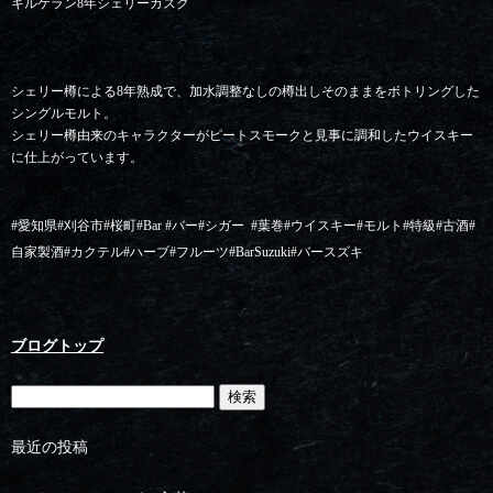
キルケラン8年シェリーカスク
シェリー樽による8年熟成で、加水調整なしの樽出しそのままをボトリングした
シングルモルト。
シェリー樽由来のキャラクターがピートスモークと見事に調和したウイスキー
に仕上がっています。
#愛知県#刈谷市#桜町#Bar #バー#シガー
#葉巻#ウイスキー#モルト#特級#古酒#
自家製酒#カクテル#ハーブ#フルーツ#BarSuzuki#バースズキ
ブログトップ
最近の投稿