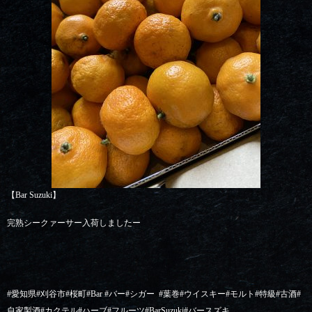
【Bar Suzuki】
完熟シークァーサー入荷しましたー
#愛知県#刈谷市#桜町#Bar #バー#シガー
#葉巻#ウイスキー#モルト#特級#古酒#
自家製酒#カクテル#ハーブ#フルーツ#BarSuzuki#バースズキ