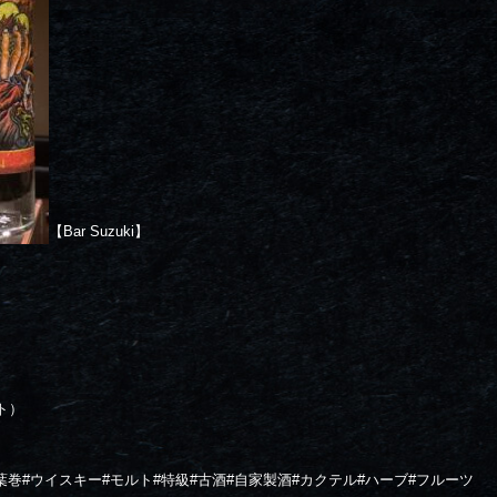
【Bar Suzuki】
ト）
葉巻#ウイスキー#モルト#特級#古酒#自家製酒#カクテル#ハーブ#フルーツ