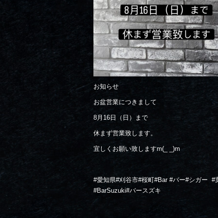
お知らせ
お盆営業につきまして
8月16日（日）まで
休まず営業致します。
宜しくお願い致しますm(_ _)m
#愛知県#刈谷市#桜町#Bar #バー#シガー
#
#BarSuzuki#バースズキ