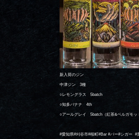
新入荷のジン
中津ジン 3種
○レモングラス 5batch
○知多バナナ 4th
○アールグレイ 5batch（紅茶&ベルガモッ
#愛知県#刈谷市#桜町#Bar #バー#シガー
#