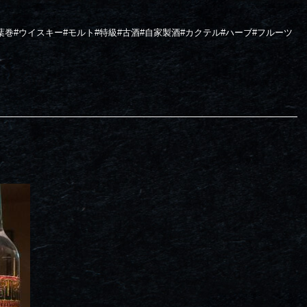
葉巻#ウイスキー#モルト#特級#古酒#自家製酒#カクテル#ハーブ#フルーツ