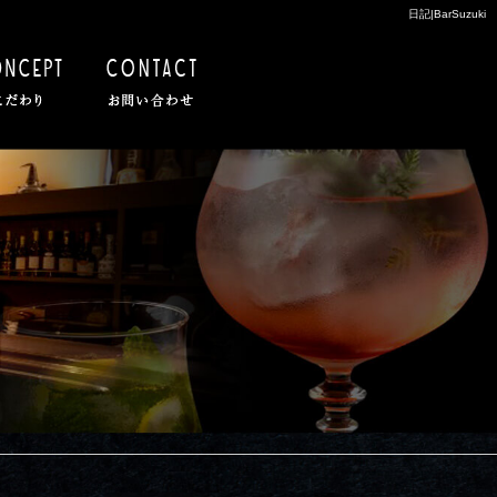
日記|BarSuzuki