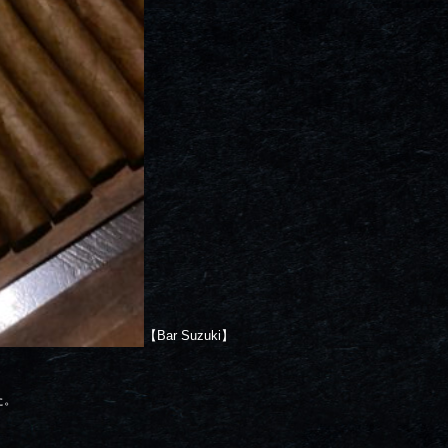
【Bar Suzuki】
た。