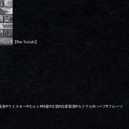
【Bar Suzuki】
葉巻#ウイスキー#モルト#特級#古酒#自家製酒#カクテル#ハーブ#フルーツ