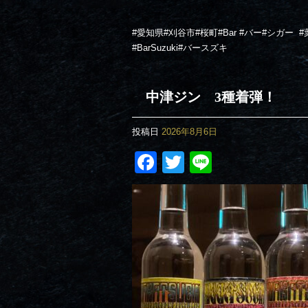
#愛知県#刈谷市#桜町#Bar #バー#シガー
#
#BarSuzuki#バースズキ
中津ジン 3種着弾！
投稿日
2026年8月6日
Facebook
Twitter
Line