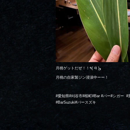
月桃ゲットだぜ！！٩( ᐛ )و
月桃の自家製ジン浸漬中ーー！
#愛知県#刈谷市#桜町#Bar #バー#シガー
#
#BarSuzuki#バースズキ