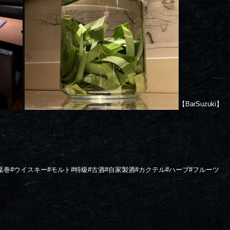
【BarSuzuki】
葉巻#ウイスキー#モルト#特級#古酒#自家製酒#カクテル#ハーブ#フルーツ