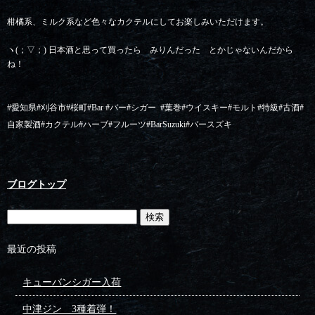
柑橘系、ミルク系など色々なカクテルにしてお楽しみいただけます。
ヽ(；▽；) 日本酒と思って買ったら みりんだった とかじゃないんだから
ね！
#愛知県#刈谷市#桜町#Bar #バー#シガー
#葉巻#ウイスキー#モルト#特級#古酒#
自家製酒#カクテル#ハーブ#フルーツ#BarSuzuki#バースズキ
ブログトップ
最近の投稿
キューバンシガー入荷
中津ジン 3種着弾！