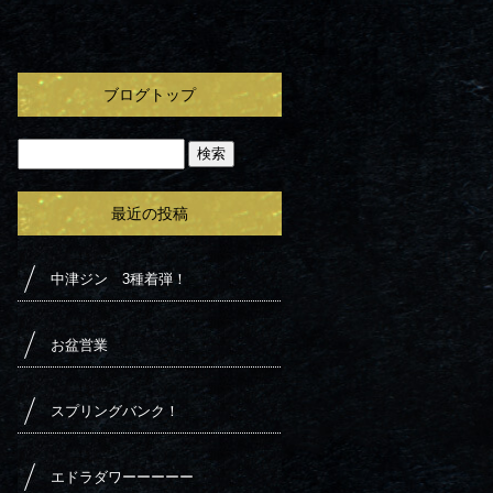
ブログトップ
最近の投稿
中津ジン 3種着弾！
お盆営業
スプリングバンク！
エドラダワーーーーー