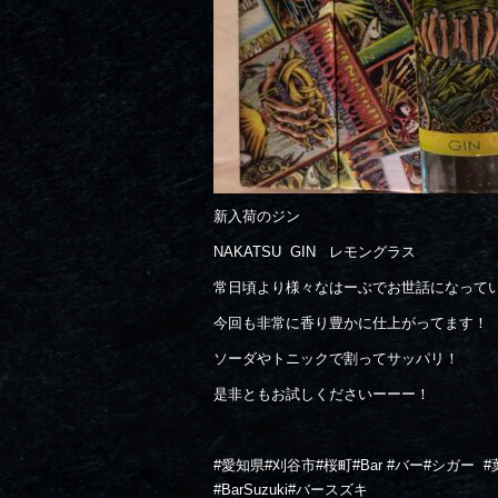
新入荷のジン
NAKATSU GIN レモングラス
常日頃より様々なはーぶでお世話になって
今回も非常に香り豊かに仕上がってます！
ソーダやトニックで割ってサッパリ！
是非ともお試しくださいーーー！
#愛知県#刈谷市#桜町#Bar #バー#シガー
#
#BarSuzuki#バースズキ