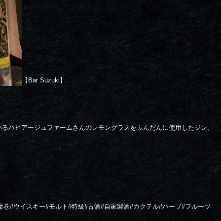
【Bar Suzuki】
いるハピアージュファームさんのレモングラスをふんだんに使用したジン。
葉巻#ウイスキー#モルト#特級#古酒#自家製酒#カクテル#ハーブ#フルーツ