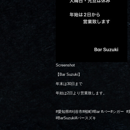
Screenshot
【Bar Suzuki】
年末は30日まで
年始は2日より営業致します。
#愛知県#刈谷市#桜町#Bar #バー#シガー
#
#BarSuzuki#バースズキ