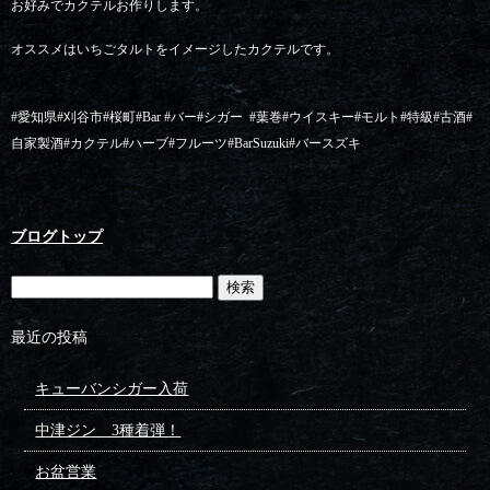
お好みでカクテルお作りします。
オススメはいちごタルトをイメージしたカクテルです。
#愛知県#刈谷市#桜町#Bar #バー#シガー
#葉巻#ウイスキー#モルト#特級#古酒#
自家製酒#カクテル#ハーブ#フルーツ#BarSuzuki#バースズキ
ブログトップ
最近の投稿
キューバンシガー入荷
中津ジン 3種着弾！
お盆営業