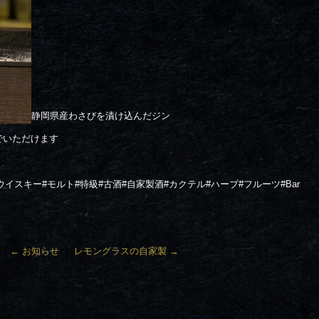
静岡県産わさびを漬け込んだジン
でいただけます
ウイスキー
#
モルト
#
特級
#
古酒
#
自家製酒
#
カクテル
#
ハーブ
#
フルーツ#Bar
←
お知らせ
レモングラスの自家製
→