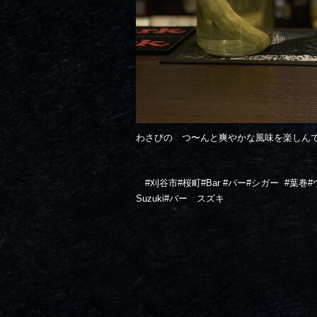
わさびの つ〜んと爽やかな風味を楽しん
#
刈谷市
#
桜町
#Bar #
バー
#
シガー
#
葉巻
#
Suzuki#バー スズキ