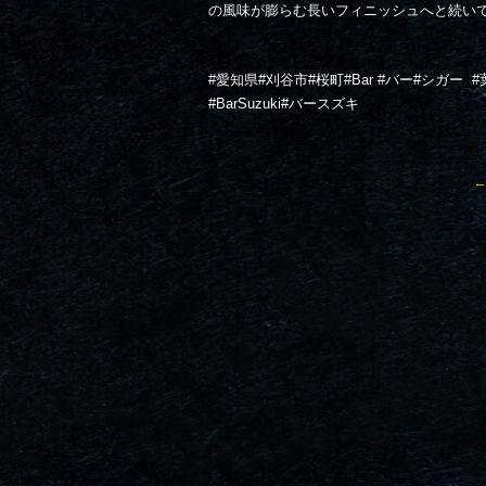
の風味が膨らむ長いフィニッシュへと続い
#愛知県#刈谷市#桜町#Bar #バー#シガー
#
#BarSuzuki#バースズキ