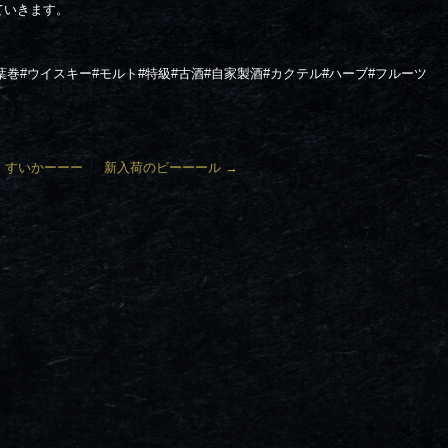
ていきます。
葉巻#ウイスキー#モルト#特級#古酒#自家製酒#カクテル#ハーブ#フルーツ
←
すいかーーー
新入荷のビーーール
→