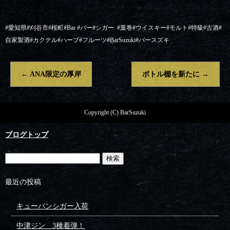
#愛知県#刈谷市#桜町#Bar #バー#シガー
#葉巻#ウイスキー#モルト#特級#古酒#
自家製酒#カクテル#ハーブ#フルーツ#BarSuzuki#バースズキ
←
ANA限定の厚岸
ボトル棚を新たに
→
Copyright (C) BarSuzuki
ブログトップ
最近の投稿
キューバンシガー入荷
中津ジン 3種着弾！