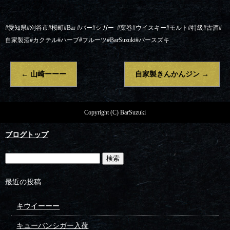
#愛知県#刈谷市#桜町#Bar #バー#シガー
#葉巻#ウイスキー#モルト#特級#古酒#
自家製酒#カクテル#ハーブ#フルーツ#BarSuzuki#バースズキ
←
山崎ーーー
自家製きんかんジン
→
Copyright (C) BarSuzuki
ブログトップ
最近の投稿
キウイーーー
キューバンシガー入荷