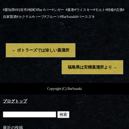
#愛知県#刈谷市#桜町#Bar #バー#シガー
#葉巻#ウイスキー#モルト#特級#古酒#
自家製酒#カクテル#ハーブ#フルーツ#BarSuzuki#バースズキ
←
ボトラーズでは珍しい蒸溜所
福島県は安積蒸溜所より
→
Copyright (C) BarSuzuki
ブログトップ
最近の投稿