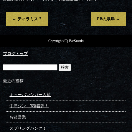
←
ティラミス？
PBの厚岸
→
Copyright (C) BarSuzuki
ブログトップ
最近の投稿
キューバンシガー入荷
中津ジン 3種着弾！
お盆営業
スプリングバンク！