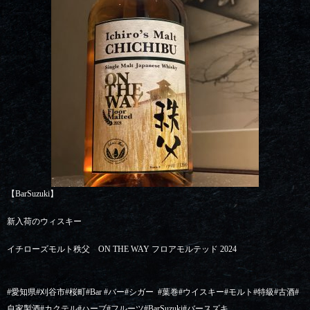
【BarSuzuki】
新入荷のウィスキー
イチローズモルト秩父 ON THE WAY フロアモルテッド 2024
#愛知県#刈谷市#桜町#Bar #バー#シガー
#葉巻#ウイスキー#モルト#特級#古酒#
自家製酒#カクテル#ハーブ#フルーツ#BarSuzuki#バースズキ