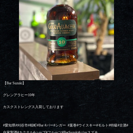
【Bar Suzuki】
グレンアラヒー10年
カスクストレングス入荷しております
#
愛知県
#
刈谷市
#
桜町
#Bar #
バー
#
シガー
#
葉巻
#
ウイスキー
#
モルト
#
特級
#
古酒
#
自家製酒
#
カクテル
#
ハーブ
#
フルーツ
#BarSuzuki#
バースズキ