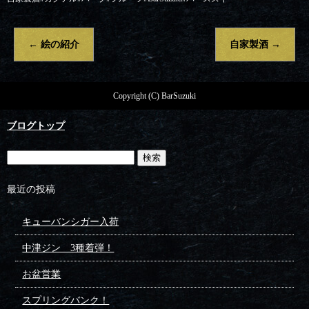
←
絵の紹介
自家製酒
→
Copyright (C) BarSuzuki
ブログトップ
最近の投稿
キューバンシガー入荷
中津ジン 3種着弾！
お盆営業
スプリングバンク！