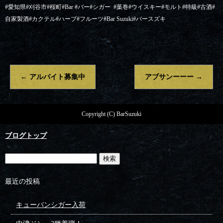
#
愛知県
#
刈谷市
#
桜町
#Bar #
バー
#
シガー
#
葉巻
#
ウイスキー
#
モルト
#
特級
#
古酒
#
自家製酒
#
カクテル
#
ハーブ
#
フルーツ
#Bar Suzuki#
バースズキ
←
アルバイト募集中
アブサンーーー
→
Copyright (C) BarSuzuki
ブログトップ
最近の投稿
キューバンシガー入荷